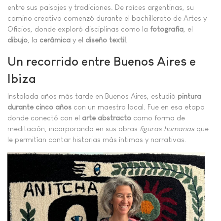
entre sus paisajes y tradiciones. De raíces argentinas, su
camino creativo comenzó durante el bachillerato de Artes y
Oficios, donde exploró disciplinas como la
fotografía
, el
dibujo
, la
cerámica
y el
diseño textil
.
Un recorrido entre Buenos Aires e
Ibiza
Instalada años más tarde en Buenos Aires, estudió
pintura
durante cinco años
con un maestro local. Fue en esa etapa
donde conectó con el
arte abstracto
como forma de
meditación, incorporando en sus obras
figuras humanas
que
le permitían contar historias más íntimas y narrativas.